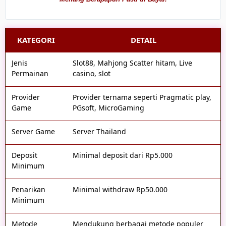
sering
berbagi
bonus dan
event slot,
KATEGORI
DETAIL
pastinya
menarik
Jenis
Slot88, Mahjong Scatter hitam, Live
yang
Permainan
casino, slot
sudah
banyak
peminat
Provider
Provider ternama seperti Pragmatic play,
dan
Game
PGsoft, MicroGaming
sangat
terkenal di
Server Game
Server Thailand
kalangan
spin
Deposit
Minimal deposit dari Rp5.000
terbaik,
Minimum
dapatkan
rtp live,
Penarikan
Minimal withdraw Rp50.000
event dan
Minimum
bonus
terbesar
Metode
kami
Mendukung berbagai metode populer