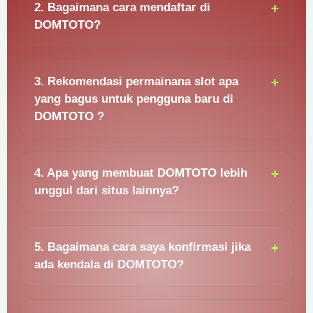
2. Bagaimana cara mendaftar di
DOMTOTO?
3. Rekomendasi permainana slot apa
yang bagus untuk pengguna baru di
DOMTOTO ?
4. Apa yang membuat DOMTOTO lebih
unggul dari situs lainnya?
5. Bagaimana cara saya konfirmasi jika
ada kendala di DOMTOTO?