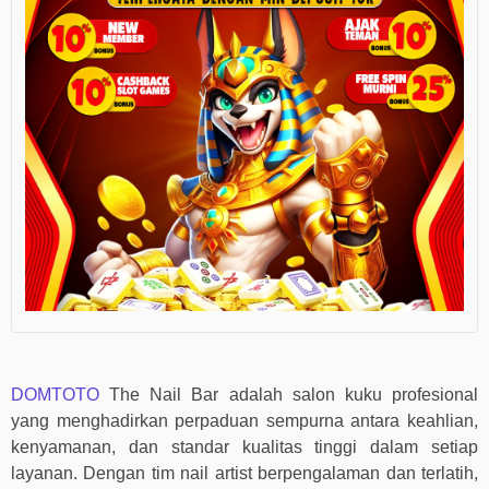
DOMTOTO
The Nail Bar adalah salon kuku profesional
yang menghadirkan perpaduan sempurna antara keahlian,
kenyamanan, dan standar kualitas tinggi dalam setiap
layanan. Dengan tim nail artist berpengalaman dan terlatih,